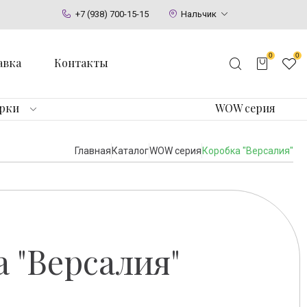
+7 (938) 700-15-15
Нальчик
0
0
авка
Контакты
арки
WOW серия
Главная
Каталог
WOW серия
Коробка "Версалия"
 "Версалия"