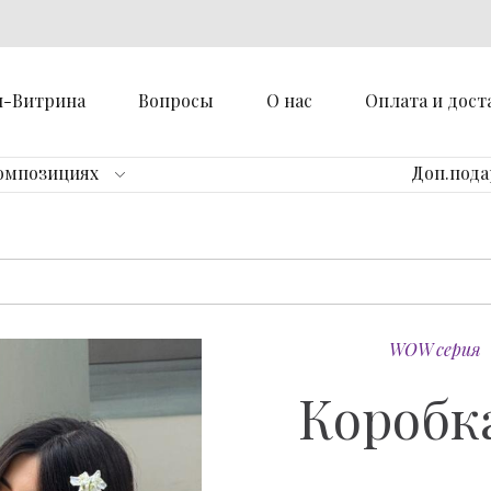
н-Витрина
Вопросы
О нас
Оплата и дост
омпозициях
Доп.под
WOW серия
Коробка