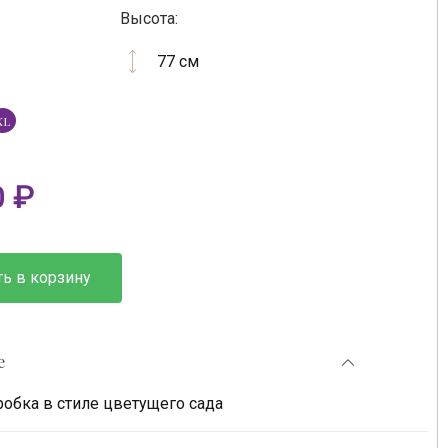
Высота:
77 см
XL
0
₽
ь в корзину
е
робка в стиле цветущего сада