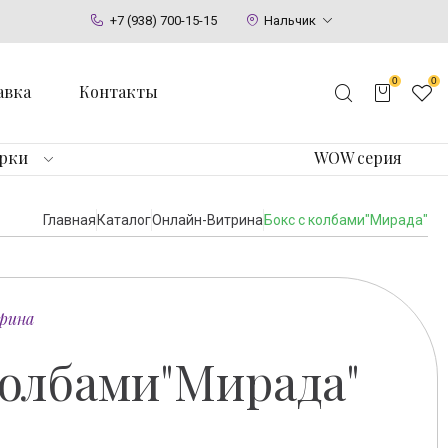
+7 (938) 700-15-15
Нальчик
0
0
авка
Контакты
арки
WOW серия
Главная
Каталог
Онлайн-Витрина
Бокс с колбами"Мирада"
рина
колбами"Мирада"