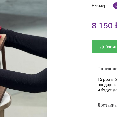
Размер:
8 150
Добавит
Описани
15 роз в 
поодарок 
и будут д
Доставка