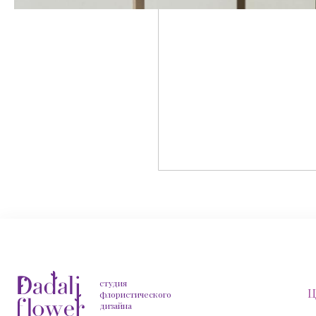
студия
Ц
флористического
дизайна