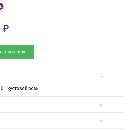
L
0
₽
ь в корзину
е
101 кустовой розы