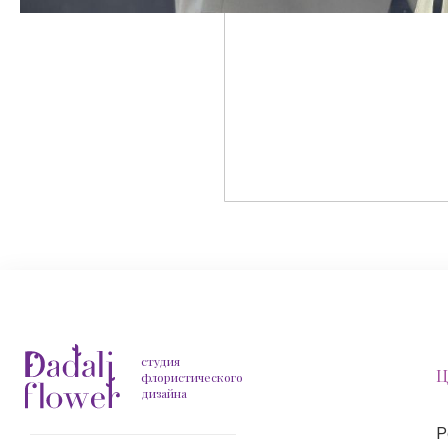
студия
Ц
флористического
дизайна
Р