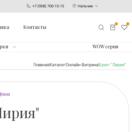
+7 (938) 700-15-15
Нальчик
0
0
авка
Контакты
арки
WOW серия
Главная
Каталог
Онлайн-Витрина
Букет "Лирия"
рина
Лирия"