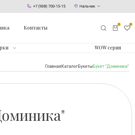
+7 (938) 700-15-15
Нальчик
0
0
авка
Контакты
арки
WOW серия
Главная
Каталог
Букеты
Букет "Доминика"
Доминика"