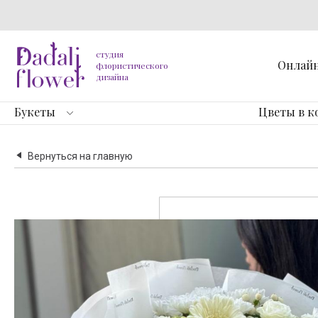
студия
Онлай
флористического
дизайна
Букеты
Цветы в к
Вернуться на главную