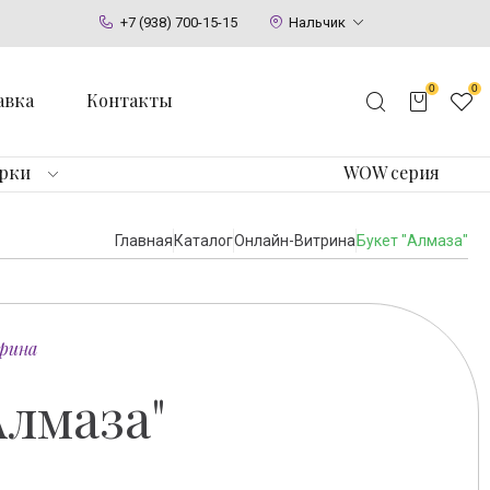
+7 (938) 700-15-15
Нальчик
0
0
авка
Контакты
арки
WOW серия
Главная
Каталог
Онлайн-Витрина
Букет "Алмаза"
рина
Алмаза"