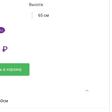
Высота:
65 см
XL
0
₽
ь в корзину
е
60см